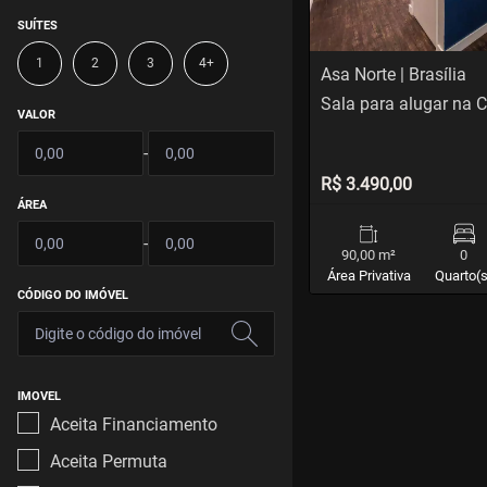
SUÍTES
1
2
3
4+
Asa Norte | Brasília
Sala para alugar na 
VALOR
-
R$ 3.490,00
ÁREA
-
90,00 m²
0
Área Privativa
Quarto(s
CÓDIGO DO IMÓVEL
IMOVEL
Aceita Financiamento
Aceita Permuta