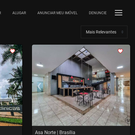
R
ALUGAR
ANUNCIAR MEU IMÓVEL
DENUNCIE
<
›
‹
›
Next
Previous
Next
Asa Norte | Brasília