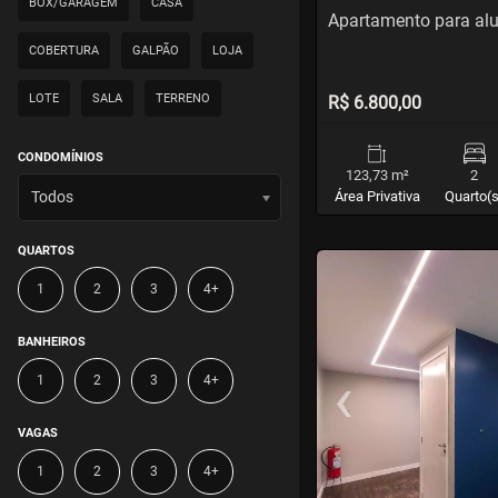
BOX/GARAGEM
CASA
Apartamento para al
COBERTURA
GALPÃO
LOJA
LOTE
SALA
TERRENO
R$ 6.800,00
CONDOMÍNIOS
123,73 m²
2
Todos
Área Privativa
Quarto(s
QUARTOS
<
<
<
<
1
2
3
4+
BANHEIROS
‹
1
2
3
4+
Previous
VAGAS
1
2
3
4+