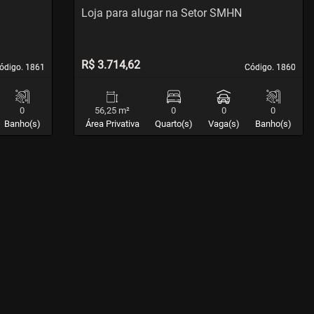
Loja para alugar na Setor SMHN
R$ 3.714,62
ódigo. 1861
ódigo. 1861
Código. 1860
Código. 1860
0
56,25 m²
0
0
0
Banho(s)
Área Privativa
Quarto(s)
Vaga(s)
Banho(s)