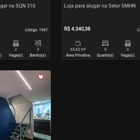
ugar na SQN 310
Loja para alugar na Setor SMHN
R$ 4.340,38
Código. 1987
Código. 1987
C
C
2
3
65,62 m²
0
0
)
Vaga(s)
Banho(s)
Área Privativa
Quarto(s)
Vaga(s)
›
Next