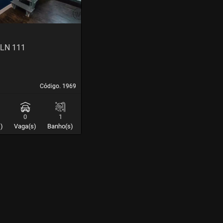
CLN 111
Código. 1969
Código. 1969
0
1
)
Vaga(s)
Banho(s)