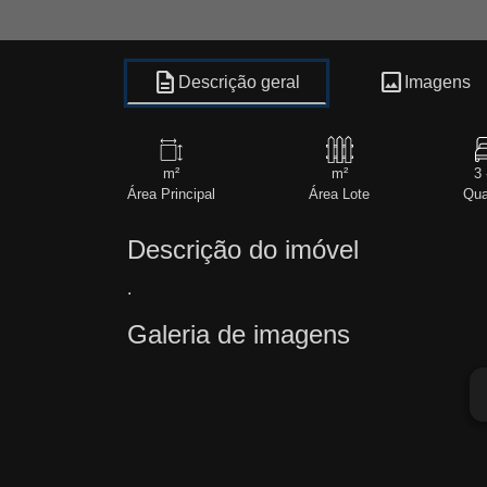
description
image
Descrição geral
Imagens
m²
m²
3 
Área Principal
Área Lote
Qua
Descrição do imóvel
.
Galeria de imagens
ar