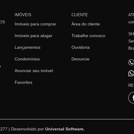
IMÓVEIS
CLIENTE
AT
co
EIS
Imóveis para comprar
Área do cliente
SH
Imóveis para alugar
Trabalhe conosco
Set
Lançamentos
Ouvidoria
Br
Condomínios
Denuncie
e
Anunciar seu imóvel
Favoritos
RE
3277 | Desenvolvido por
Universal Software.