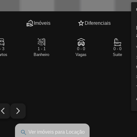
real_estate_agent
star
Imóveis
Diferenciais
- 3
1 - 1
0 - 0
0 - 0
rtos
Banheiro
Vagas
Suite
row_back_ios_new
arrow_forward_ios
Ver imóveis para Locação