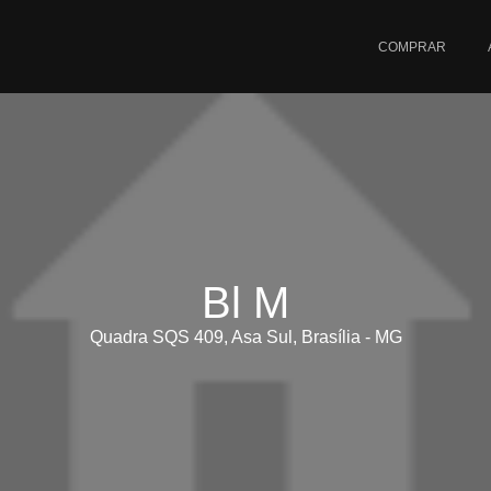
COMPRAR
Bl M
Quadra SQS 409, Asa Sul, Brasília - MG