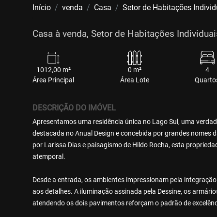
Início
venda
Casa
Setor de Habitações Individ
Casa à venda, Setor de Habitações Individuais
1012,00 m²
0 m²
4
Área Principal
Área Lote
Quarto
DESCRIÇÃO DO IMÓVEL
Apresentamos uma residência única no Lago Sul, uma verdadei
destacada no Anual Design e concebida por grandes nomes da
por Larissa Dias e paisagismo de Hildo Rocha, esta proprieda
atemporal.
Desde a entrada, os ambientes impressionam pela integraçã
aos detalhes. A iluminação assinada pela Dessine, os armário
atendendo os dois pavimentos reforçam o padrão de excelênci