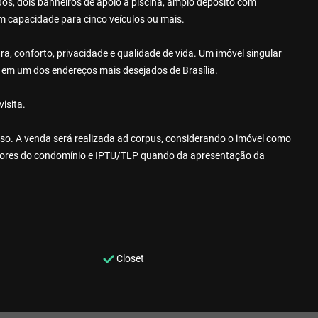
s, dois banheiros de apoio à piscina, amplo depósito com
 capacidade para cinco veículos ou mais.
ra, conforto, privacidade e qualidade de vida. Um imóvel singular
s em um dos endereços mais desejados de Brasília.
isita.
viso. A venda será realizada ad corpus, considerando o imóvel como
alores do condomínio e IPTU/TLP quando da apresentação da
Closet