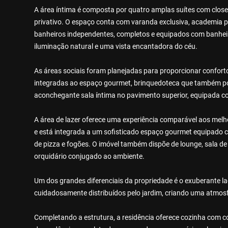
A área íntima é composta por quatro amplas suítes com close
privativo. O espaço conta com varanda exclusiva, academia pa
banheiros independentes, completos e equipados com banhei
iluminação natural e uma vista encantadora do céu.
As áreas sociais foram planejadas para proporcionar conforto 
integradas ao espaço gourmet, brinquedoteca que também pod
aconchegante sala íntima no pavimento superior, equipada co
A área de lazer oferece uma experiência comparável aos melho
e está integrada a um sofisticado espaço gourmet equipado c
de pizza e fogões. O imóvel também dispõe de lounge, sala de
orquidário conjugado ao ambiente.
Um dos grandes diferenciais da propriedade é o exuberante 
cuidadosamente distribuídos pelo jardim, criando uma atmos
Completando a estrutura, a residência oferece cozinha com co