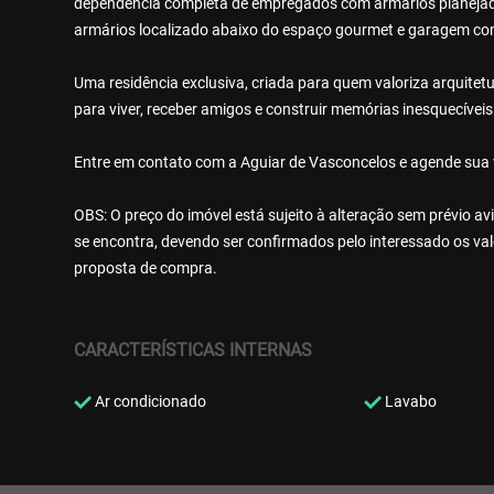
dependência completa de empregados com armários planejado
armários localizado abaixo do espaço gourmet e garagem com
Uma residência exclusiva, criada para quem valoriza arquitetu
para viver, receber amigos e construir memórias inesquecívei
Entre em contato com a Aguiar de Vasconcelos e agende sua v
OBS: O preço do imóvel está sujeito à alteração sem prévio a
se encontra, devendo ser confirmados pelo interessado os v
proposta de compra.
CARACTERÍSTICAS INTERNAS
Ar condicionado
Lavabo