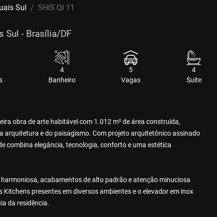
uais Sul
SHIS QI 11
 Sul - Brasília/DF
4
5
4
s
Banheiro
Vagas
Suite
ra obra de arte habitável com 1.012 m² de área construída,
 arquitetura e do paisagismo. Com projeto arquitetônico assinado
de combina elegância, tecnologia, conforto e uma estética
o harmoniosa, acabamentos de alto padrão e atenção minuciosa
s Kitchens presentes em diversos ambientes e o elevador em inox
a da residência.