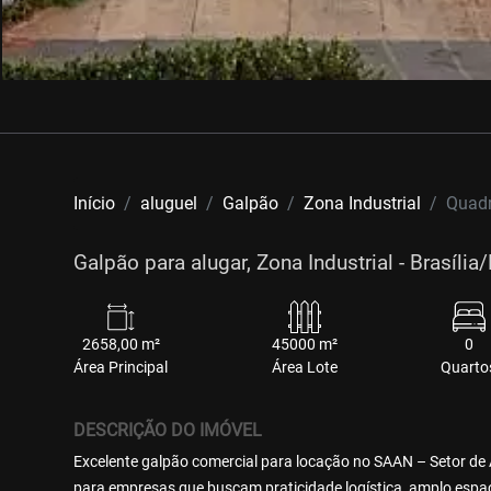
Início
aluguel
Galpão
Zona Industrial
Quadr
Galpão para alugar, Zona Industrial - Brasília
2658,00 m²
45000 m²
0
Área Principal
Área Lote
Quarto
DESCRIÇÃO DO IMÓVEL
Excelente galpão comercial para locação no SAAN – Setor de
para empresas que buscam praticidade logística, amplo espaço 