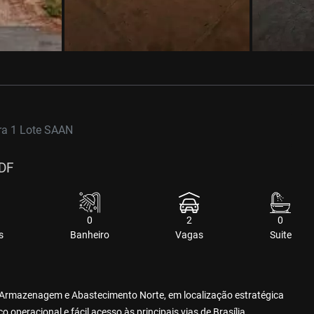
a 1 Lote SAAN
/DF
0
2
0
s
Banheiro
Vagas
Suite
 Armazenagem e Abastecimento Norte, em localização estratégica
operacional e fácil acesso às principais vias de Brasília.