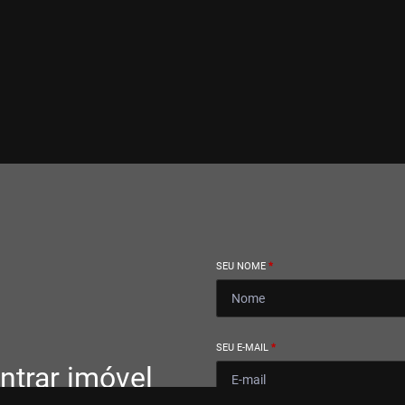
SEU NOME
*
SEU E-MAIL
*
ntrar imóvel