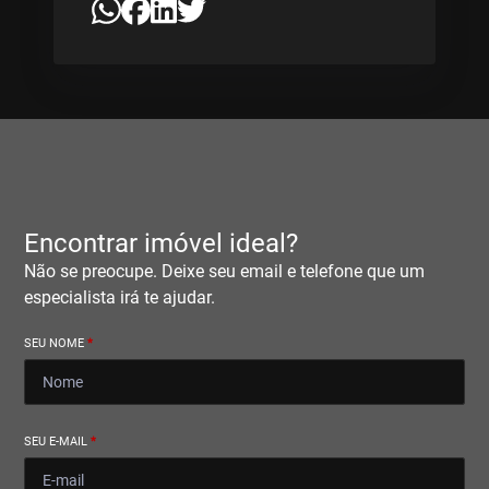
Encontrar imóvel ideal?
Não se preocupe. Deixe seu email e telefone que um
especialista irá te ajudar.
SEU NOME
*
SEU E-MAIL
*