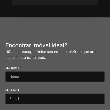
Encontrar imóvel ideal?
Não se preocupe. Deixe seu email e telefone que um
especialista irá te ajudar.
SEU NOME
*
SEU E-MAIL
*