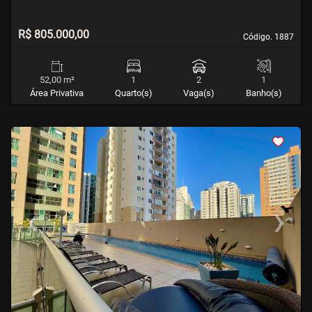
R$ 805.000,00
Código. 1887
Código. 1887
52,00 m²
1
2
1
Área Privativa
Quarto(s)
Vaga(s)
Banho(s)
<
<
<
<
‹
›
Previous
Next