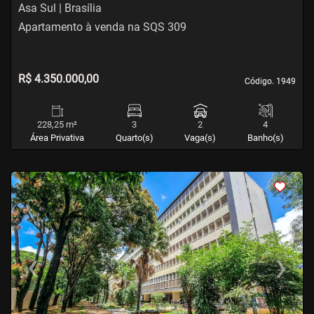
Asa Sul | Brasília
Apartamento à venda na SQS 309
R$ 4.350.000,00
Código. 1949
Código. 1949
228,25 m²
3
2
4
Área Privativa
Quarto(s)
Vaga(s)
Banho(s)
<
<
<
<
‹
›
Previous
Next