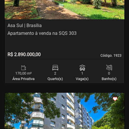
Asa Sul | Brasília
Apartamento à venda na SQS 303
R$ 2.890.000,00
Código. 1923
Código. 1923
170,00 m²
2
1
0
Área Privativa
Quarto(s)
Vaga(s)
Banho(s)
<
<
<
<