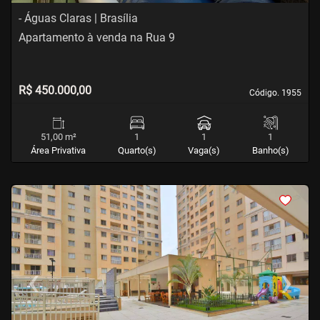
- Águas Claras | Brasília
Apartamento à venda na Rua 9
R$ 450.000,00
Código. 1955
Código. 1955
51,00 m²
1
1
1
Área Privativa
Quarto(s)
Vaga(s)
Banho(s)
<
<
<
<
‹
›
Previous
Next