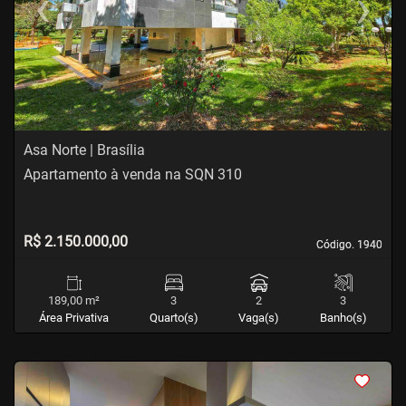
‹
›
Previous
Next
Asa Norte | Brasília
Apartamento à venda na SQN 310
R$ 2.150.000,00
Código. 1940
Código. 1940
189,00 m²
3
2
3
Área Privativa
Quarto(s)
Vaga(s)
Banho(s)
<
<
<
<