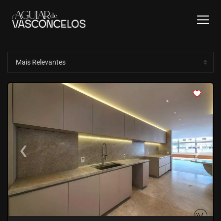
<
<
<
<
‹
›
Previous
Next