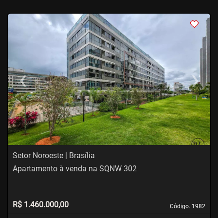
<
<
<
<
‹
›
Previous
Next
Setor Noroeste | Brasília
Apartamento à venda na SQNW 302
R$ 1.460.000,00
Código. 1982
Código. 1982