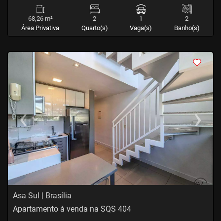
68,26 m²
2
1
2
Área Privativa
Quarto(s)
Vaga(s)
Banho(s)
<
<
<
<
‹
›
Previous
Next
Asa Sul | Brasília
Apartamento à venda na SQS 404