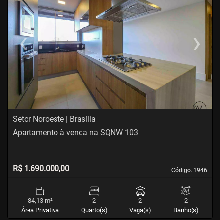
‹
›
Previous
Next
Setor Noroeste | Brasília
Apartamento à venda na SQNW 103
R$ 1.690.000,00
Código. 1946
Código. 1946
84,13 m²
2
2
2
Área Privativa
Quarto(s)
Vaga(s)
Banho(s)