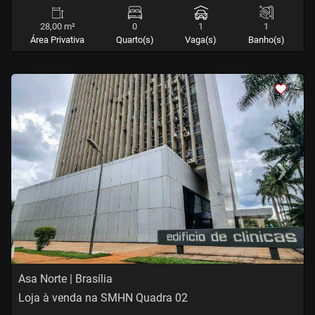
28,00 m²
0
1
1
Área Privativa
Quarto(s)
Vaga(s)
Banho(s)
<
<
<
<
‹
›
Previous
Next
Asa Norte | Brasília
Loja à venda na SMHN Quadra 02