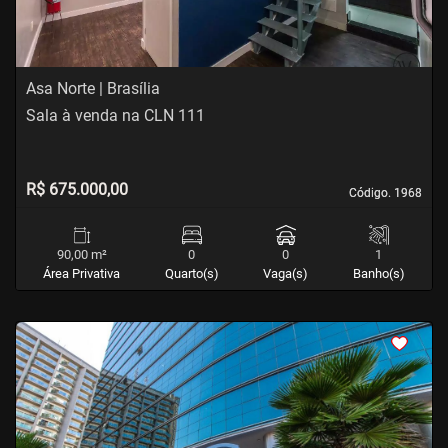
Asa Norte | Brasília
Sala à venda na CLN 111
R$ 675.000,00
Código. 1968
Código. 1968
90,00 m²
0
0
1
Área Privativa
Quarto(s)
Vaga(s)
Banho(s)
<
<
<
<