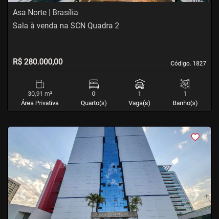
Asa Norte | Brasília
Sala à venda na SCN Quadra 2
R$ 280.000,00
Código. 1827
Código. 1827
30,91 m²
0
1
1
Área Privativa
Quarto(s)
Vaga(s)
Banho(s)
<
<
<
<
‹
›
Previous
Next