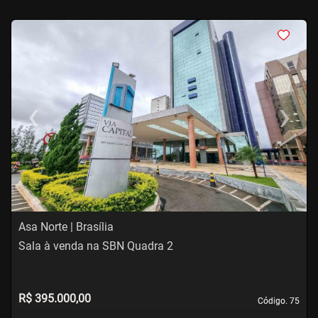
<
<
<
<
‹
›
Previous
Next
Asa Norte | Brasília
Sala à venda na SBN Quadra 2
R$ 395.000,00
Código. 75
Código. 75