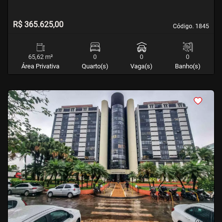
R$ 365.625,00
Código. 1845
Código. 1845
65,62 m²
0
0
0
Área Privativa
Quarto(s)
Vaga(s)
Banho(s)
<
<
<
<
‹
›
Previous
Next