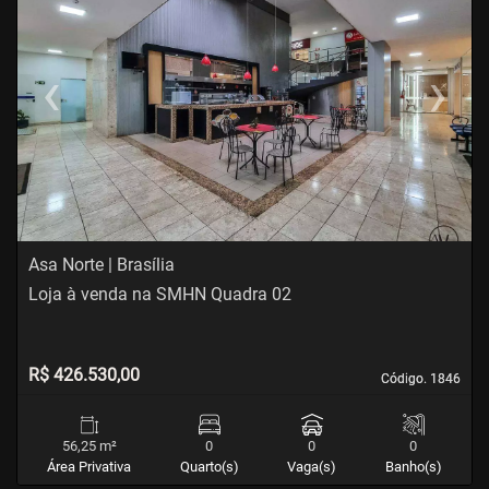
‹
›
Previous
Next
Asa Norte | Brasília
Loja à venda na SMHN Quadra 02
R$ 426.530,00
Código. 1846
Código. 1846
56,25 m²
0
0
0
Área Privativa
Quarto(s)
Vaga(s)
Banho(s)