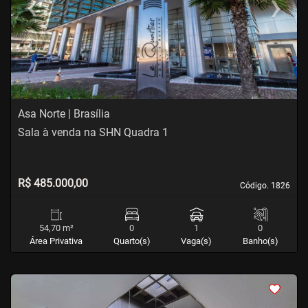
‹
›
Previous
Next
Asa Norte | Brasília
Sala à venda na SHN Quadra 1
R$ 485.000,00
Código. 1826
Código. 1826
54,70 m²
0
1
0
Área Privativa
Quarto(s)
Vaga(s)
Banho(s)
<