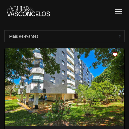
<
<
<
<
‹
›
Previous
Next