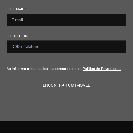
SEU E-MAIL
*
SEU TELEFONE
*
Ao informar meus dados, eu concordo com a
Política de Privacidade
.
ENCONTRAR UM IMÓVEL